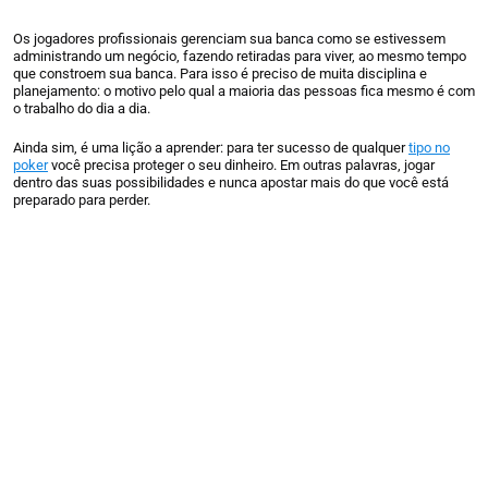
Os jogadores profissionais gerenciam sua banca como se estivessem
administrando um negócio, fazendo retiradas para viver, ao mesmo tempo
que constroem sua banca. Para isso é preciso de muita disciplina e
planejamento: o motivo pelo qual a maioria das pessoas fica mesmo é com
o trabalho do dia a dia.
Ainda sim, é uma lição a aprender: para ter sucesso de qualquer
tipo no
poker
você precisa proteger o seu dinheiro. Em outras palavras, jogar
dentro das suas possibilidades e nunca apostar mais do que você está
preparado para perder.