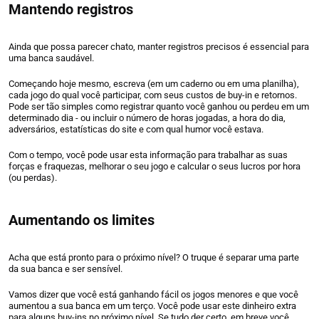
Mantendo registros
Poker blinds
Ainda que possa parecer chato, manter registros precisos é essencial para
Raise ou call poker
uma banca saudável.
Poker odds
Começando hoje mesmo, escreva (em um caderno ou em uma planilha),
cada jogo do qual você participar, com seus custos de buy-in e retornos.
Pode ser tão simples como registrar quanto você ganhou ou perdeu em um
Posições poker
determinado dia - ou incluir o número de horas jogadas, a hora do dia,
adversários, estatísticas do site e com qual humor você estava.
Psicologia no poker
Com o tempo, você pode usar esta informação para trabalhar as suas
forças e fraquezas, melhorar o seu jogo e calcular o seus lucros por hora
Coach de poker
(ou perdas).
Termos do poker
Aumentando os limites
Blackjack
Acha que está pronto para o próximo nível? O truque é separar uma parte
da sua banca e ser sensível.
Poker online grátis
Vamos dizer que você está ganhando fácil os jogos menores e que você
aumentou a sua banca em um terço. Você pode usar este dinheiro extra
para alguns buy-ins no próximo nível. Se tudo der certo, em breve você