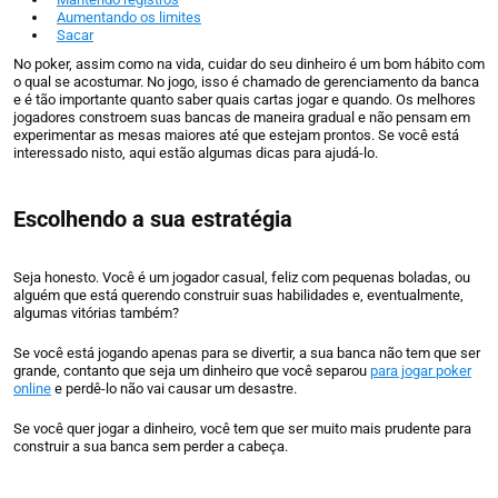
Aumentando os limites
Dicas de poker
Sacar
No poker, assim como na vida, cuidar do seu dinheiro é um bom hábito com
Apostas no poker
o qual se acostumar. No jogo, isso é chamado de gerenciamento da banca
e é tão importante quanto saber quais cartas jogar e quando. Os melhores
Gestão de bankroll
jogadores constroem suas bancas de maneira gradual e não pensam em
experimentar as mesas maiores até que estejam prontos. Se você está
interessado nisto, aqui estão algumas dicas para ajudá-lo.
Tipo de apostas
All in poker
Escolhendo a sua estratégia
Buy-in
Seja honesto. Você é um jogador casual, feliz com pequenas boladas, ou
alguém que está querendo construir suas habilidades e, eventualmente,
Fichas de poker
algumas vitórias também?
Poker flop
Se você está jogando apenas para se divertir, a sua banca não tem que ser
grande, contanto que seja um dinheiro que você separou
para jogar poker
online
e perdê-lo não vai causar um desastre.
Poker fold
Se você quer jogar a dinheiro, você tem que ser muito mais prudente para
Turn / river
construir a sua banca sem perder a cabeça.
Variância poker