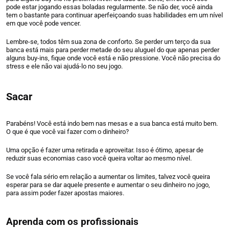
Estrutura de Rake e Blind
pode estar jogando essas boladas regularmente. Se não der, você ainda
tem o bastante para continuar aperfeiçoando suas habilidades em um nível
em que você pode vencer.
Lembre-se, todos têm sua zona de conforto. Se perder um terço da sua
banca está mais para perder metade do seu aluguel do que apenas perder
alguns buy-ins, fique onde você está e não pressione. Você não precisa do
stress e ele não vai ajudá-lo no seu jogo.
Sacar
Parabéns! Você está indo bem nas mesas e a sua banca está muito bem.
O que é que você vai fazer com o dinheiro?
Uma opção é fazer uma retirada e aproveitar. Isso é ótimo, apesar de
reduzir suas economias caso você queira voltar ao mesmo nível.
Se você fala sério em relação a aumentar os limites, talvez você queira
esperar para se dar aquele presente e aumentar o seu dinheiro no jogo,
para assim poder fazer apostas maiores.
Aprenda com os profissionais