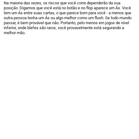
Na maioria das vezes, os riscos que você corre dependerão da sua
posição. Digamos que você está no botão e no flop aparece um Ás. Você
tem um Ás entre suas cartas, o que parece bom para você - a menos que
outra pessoa tenha um Ás ou algo melhor como um flush. Se todo mundo
passar, é bem provável que não. Portanto, pelo menos em jogos de nível
inferior, onde blefes são raros, você provavelmente está segurando a
melhor mão.