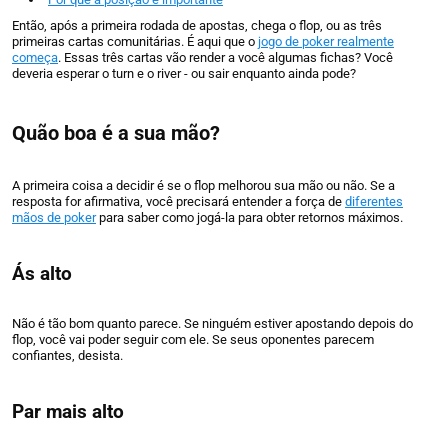
Dicas de poker
Então, após a primeira rodada de apostas, chega o flop, ou as três
primeiras cartas comunitárias. É aqui que o
jogo de poker realmente
começa
. Essas três cartas vão render a você algumas fichas? Você
Apostas no poker
deveria esperar o turn e o river - ou sair enquanto ainda pode?
Gestão de bankroll
Quão boa é a sua mão?
Tipo de apostas
All in poker
A primeira coisa a decidir é se o flop melhorou sua mão ou não. Se a
resposta for afirmativa, você precisará entender a força de
diferentes
mãos de poker
para saber como jogá-la para obter retornos máximos.
Buy-in
Fichas de poker
Ás alto
Poker flop
Não é tão bom quanto parece. Se ninguém estiver apostando depois do
flop, você vai poder seguir com ele. Se seus oponentes parecem
Connectors
confiantes, desista.
Pares do poker
Par mais alto
Poker fold