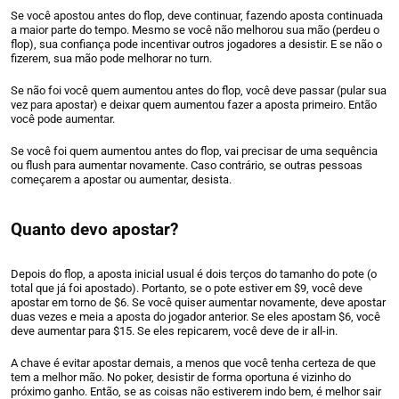
Se você apostou antes do flop, deve continuar, fazendo aposta continuada
a maior parte do tempo. Mesmo se você não melhorou sua mão (perdeu o
flop), sua confiança pode incentivar outros jogadores a desistir. E se não o
fizerem, sua mão pode melhorar no turn.
Se não foi você quem aumentou antes do flop, você deve passar (pular sua
vez para apostar) e deixar quem aumentou fazer a aposta primeiro. Então
você pode aumentar.
Se você foi quem aumentou antes do flop, vai precisar de uma sequência
ou flush para aumentar novamente. Caso contrário, se outras pessoas
começarem a apostar ou aumentar, desista.
Quanto devo apostar?
Depois do flop, a aposta inicial usual é dois terços do tamanho do pote (o
total que já foi apostado). Portanto, se o pote estiver em $9, você deve
apostar em torno de $6. Se você quiser aumentar novamente, deve apostar
duas vezes e meia a aposta do jogador anterior. Se eles apostam $6, você
deve aumentar para $15. Se eles repicarem, você deve de ir all-in.
A chave é evitar apostar demais, a menos que você tenha certeza de que
tem a melhor mão. No poker, desistir de forma oportuna é vizinho do
próximo ganho. Então, se as coisas não estiverem indo bem, é melhor sair