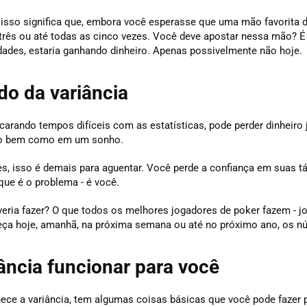
, isso significa que, embora você esperasse que uma mão favorita 
 três ou até todas as cinco vezes. Você deve apostar nessa mão? É
ades, estaria ganhando dinheiro. Apenas possivelmente não hoje.
do da variância
carando tempos difíceis com as estatísticas, pode perder dinheir
o bem como em um sonho.
s, isso é demais para aguentar. Você perde a confiança em suas t
que é o problema - é você.
eria fazer? O que todos os melhores jogadores de poker fazem - jo
ça hoje, amanhã, na próxima semana ou até no próximo ano, os nú
ância funcionar para você
ce a variância, tem algumas coisas básicas que você pode fazer pa