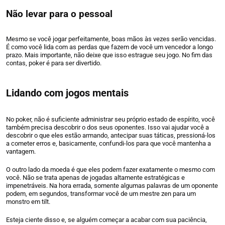
Não levar para o pessoal
Mesmo se você jogar perfeitamente, boas mãos às vezes serão vencidas.
É como você lida com as perdas que fazem de você um vencedor a longo
prazo. Mais importante, não deixe que isso estrague seu jogo. No fim das
contas, poker é para ser divertido.
Lidando com jogos mentais
No poker, não é suficiente administrar seu próprio estado de espírito, você
também precisa descobrir o dos seus oponentes. Isso vai ajudar você a
descobrir o que eles estão armando, antecipar suas táticas, pressioná-los
a cometer erros e, basicamente, confundi-los para que você mantenha a
vantagem.
O outro lado da moeda é que eles podem fazer exatamente o mesmo com
você. Não se trata apenas de jogadas altamente estratégicas e
impenetráveis. Na hora errada, somente algumas palavras de um oponente
podem, em segundos, transformar você de um mestre zen para um
monstro em tilt.
Esteja ciente disso e, se alguém começar a acabar com sua paciência,