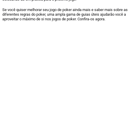
Se você quiser melhorar seu jogo de poker ainda mais e saber mais sobre as
diferentes regras do poker, uma ampla gama de guias úteis ajudarão você a
aproveitar o máximo de si nos jogos de poker. Confira-os agora.