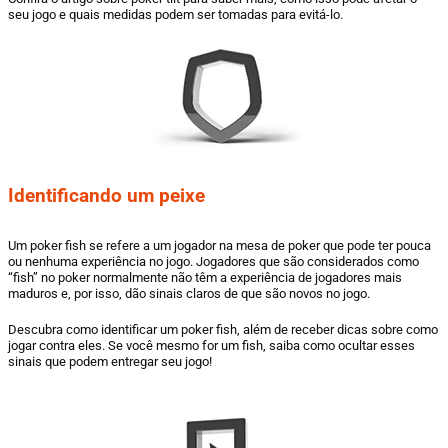
seu jogo e quais medidas podem ser tomadas para evitá-lo.
Coach de poker
Termos do poker
Blackjack
Identificando um peixe
Poker online grátis
Estrutura de Rake e Blind
Um poker fish se refere a um jogador na mesa de poker que pode ter pouca
ou nenhuma experiência no jogo. Jogadores que são considerados como
“fish” no poker normalmente não têm a experiência de jogadores mais
maduros e, por isso, dão sinais claros de que são novos no jogo.
Descubra como identificar um poker fish, além de receber dicas sobre como
jogar contra eles. Se você mesmo for um fish, saiba como ocultar esses
sinais que podem entregar seu jogo!