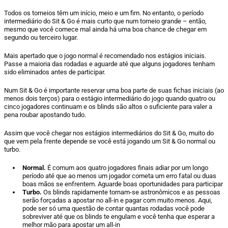
Termos do poker
Todos os torneios têm um início, meio e um fim. No entanto, o período
intermediário do Sit & Go é mais curto que num torneio grande – então,
Blackjack
mesmo que você comece mal ainda há uma boa chance de chegar em
segundo ou terceiro lugar.
Poker online grátis
Mais apertado que o jogo normal é recomendado nos estágios iniciais.
Passe a maioria das rodadas e aguarde até que alguns jogadores tenham
sido eliminados antes de participar.
Estrutura de Rake e Blind
Num Sit & Go é importante reservar uma boa parte de suas fichas iniciais (ao
menos dois terços) para o estágio intermediário do jogo quando quatro ou
cinco jogadores continuam e os blinds são altos o suficiente para valer a
pena roubar apostando tudo.
Assim que você chegar nos estágios intermediários do Sit & Go, muito do
que vem pela frente depende se você está jogando um Sit & Go normal ou
turbo.
Normal.
É comum aos quatro jogadores finais adiar por um longo
período até que ao menos um jogador cometa um erro fatal ou duas
boas mãos se enfrentem. Aguarde boas oportunidades para participar
Turbo.
Os blinds rapidamente tornam-se astronômicos e as pessoas
serão forçadas a apostar no all-in e pagar com muito menos. Aqui,
pode ser só uma questão de contar quantas rodadas você pode
sobreviver até que os blinds te engulam e você tenha que esperar a
melhor mão para apostar um all-in