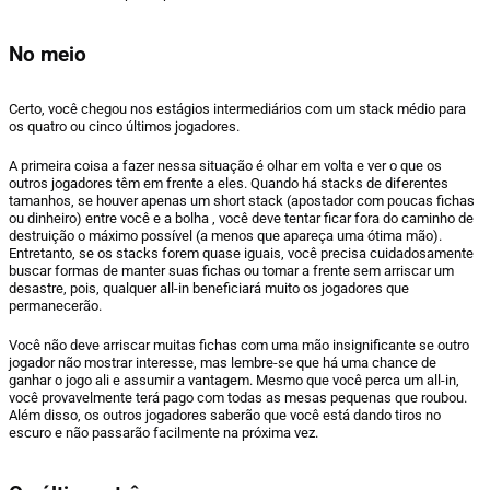
No meio
Certo, você chegou nos estágios intermediários com um stack médio para
os quatro ou cinco últimos jogadores.
A primeira coisa a fazer nessa situação é olhar em volta e ver o que os
outros jogadores têm em frente a eles. Quando há stacks de diferentes
tamanhos, se houver apenas um short stack (apostador com poucas fichas
ou dinheiro) entre você e a bolha , você deve tentar ficar fora do caminho de
destruição o máximo possível (a menos que apareça uma ótima mão).
Entretanto, se os stacks forem quase iguais, você precisa cuidadosamente
buscar formas de manter suas fichas ou tomar a frente sem arriscar um
desastre, pois, qualquer all-in beneficiará muito os jogadores que
permanecerão.
Você não deve arriscar muitas fichas com uma mão insignificante se outro
jogador não mostrar interesse, mas lembre-se que há uma chance de
ganhar o jogo ali e assumir a vantagem. Mesmo que você perca um all-in,
você provavelmente terá pago com todas as mesas pequenas que roubou.
Além disso, os outros jogadores saberão que você está dando tiros no
escuro e não passarão facilmente na próxima vez.