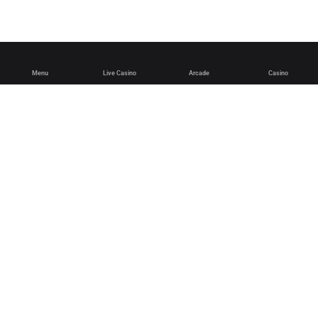
Menu
Live Casino
Arcade
Casino
English
Deutsch
Español
Français
Português (Brasil)
Termos e condições gerais
Poker mais Seguro
Transparência no jogo
Contato