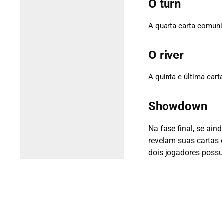
O turn
A quarta carta comunit
O river
A quinta e última cart
Showdown
Na fase final, se ai
revelam suas cartas 
dois jogadores possu