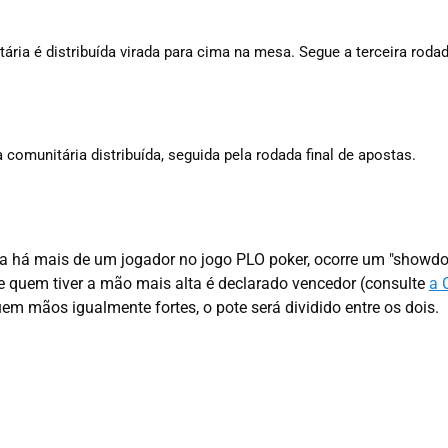
ária é distribuída virada para cima na mesa. Segue a terceira roda
a comunitária distribuída, seguida pela rodada final de apostas.
nda há mais de um jogador no jogo PLO poker, ocorre um "showdo
e quem tiver a mão mais alta é declarado vencedor (consulte
a 
em mãos igualmente fortes, o pote será dividido entre os dois.