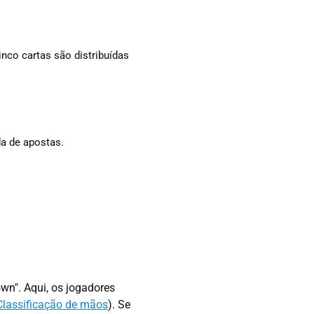
nco cartas são distribuídas
da de apostas.
wn". Aqui, os jogadores
Classificação de mãos
). Se