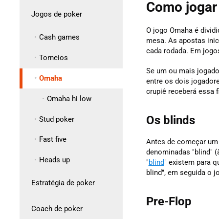
Como jogar
Jogos de poker
O jogo Omaha é dividi
Cash games
mesa. As apostas inic
cada rodada. Em jogo
Torneios
Se um ou mais jogador
Omaha
entre os dois jogador
crupiê receberá essa f
Omaha hi low
Os blinds
Stud poker
Fast five
Antes de começar um j
denominadas "blind" (
Heads up
"
blind
" existem para q
blind", em seguida o j
Estratégia de poker
Pre-Flop
Coach de poker