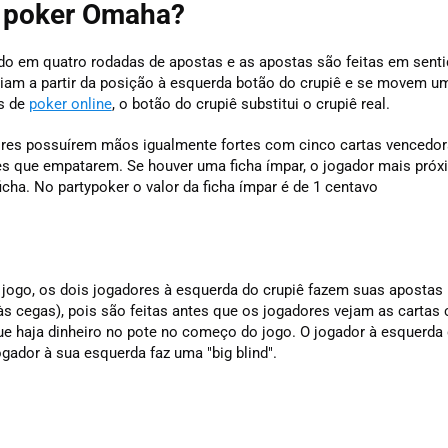
 poker Omaha?
do em quatro rodadas de apostas e as apostas são feitas em senti
iam a partir da posição à esquerda botão do crupiê e se movem u
s de
poker online
, o botão do crupiê substitui o crupiê real.
es possuírem mãos igualmente fortes com cinco cartas vencedoras
es que empatarem. Se houver uma ficha ímpar, o jogador mais pró
icha. No partypoker o valor da ficha ímpar é de 1 centavo
ogo, os dois jogadores à esquerda do crupiê fazem suas apostas "
às cegas), pois são feitas antes que os jogadores vejam as cartas
ue haja dinheiro no pote no começo do jogo. O jogador à esquerda 
ogador à sua esquerda faz uma "big blind".