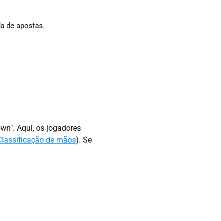
da de apostas.
wn". Aqui, os jogadores
Classificação de mãos
). Se