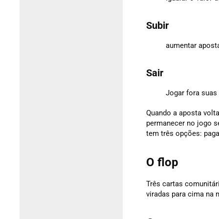
Subir
aumentar apost
Sair
Jogar fora suas 
Quando a aposta volta
permanecer no jogo sem
tem três opções: paga
O flop
Três cartas comunitár
viradas para cima na