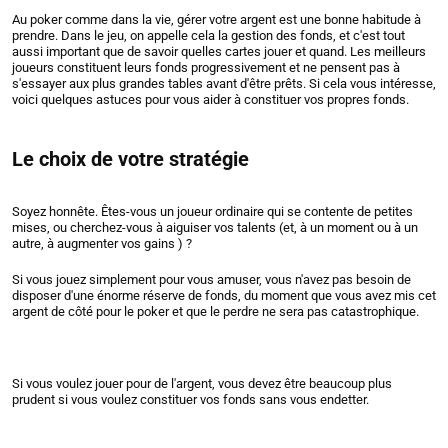
Astuces de poker
Au poker comme dans la vie, gérer votre argent est une bonne habitude à
prendre. Dans le jeu, on appelle cela la gestion des fonds, et c'est tout
aussi important que de savoir quelles cartes jouer et quand. Les meilleurs
Le pari
joueurs constituent leurs fonds progressivement et ne pensent pas à
s'essayer aux plus grandes tables avant d'être prêts. Si cela vous intéresse,
Manager sa bankroll
voici quelques astuces pour vous aider à constituer vos propres fonds.
Types de mise
Le choix de votre stratégie
Tapis
Soyez honnête. Êtes-vous un joueur ordinaire qui se contente de petites
Buy in (La cave)
mises, ou cherchez-vous à aiguiser vos talents (et, à un moment ou à un
autre, à augmenter vos gains ) ?
Pile de jetons
Si vous jouez simplement pour vous amuser, vous n'avez pas besoin de
disposer d'une énorme réserve de fonds, du moment que vous avez mis cet
Flop poker
argent de côté pour le poker et que le perdre ne sera pas catastrophique.
Poker fold
Si vous voulez jouer pour de l'argent, vous devez être beaucoup plus
Turn et river
prudent si vous voulez constituer vos fonds sans vous endetter.
Variance