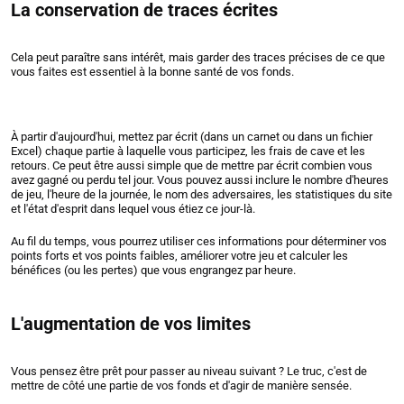
La conservation de traces écrites
Poker blinds
Cela peut paraître sans intérêt, mais garder des traces précises de ce que
Relancer ou suivre
vous faites est essentiel à la bonne santé de vos fonds.
Cote au poker (odds)
À partir d'aujourd'hui, mettez par écrit (dans un carnet ou dans un fichier
Positions au poker
Excel) chaque partie à laquelle vous participez, les frais de cave et les
retours. Ce peut être aussi simple que de mettre par écrit combien vous
Psychologie
avez gagné ou perdu tel jour. Vous pouvez aussi inclure le nombre d'heures
de jeu, l'heure de la journée, le nom des adversaires, les statistiques du site
et l'état d'esprit dans lequel vous étiez ce jour-là.
Coach de poker
Au fil du temps, vous pourrez utiliser ces informations pour déterminer vos
points forts et vos points faibles, améliorer votre jeu et calculer les
Glossaire du poker
bénéfices (ou les pertes) que vous engrangez par heure.
Blackjack
L'augmentation de vos limites
Poker gratuit
Vous pensez être prêt pour passer au niveau suivant ? Le truc, c'est de
mettre de côté une partie de vos fonds et d'agir de manière sensée.