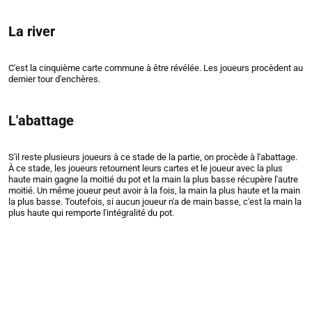
La river
C'est la cinquième carte commune à être révélée. Les joueurs procèdent au
dernier tour d'enchères.
L'abattage
S'il reste plusieurs joueurs à ce stade de la partie, on procède à l'abattage.
À ce stade, les joueurs retournent leurs cartes et le joueur avec la plus
haute main gagne la moitié du pot et la main la plus basse récupère l'autre
moitié. Un même joueur peut avoir à la fois, la main la plus haute et la main
la plus basse. Toutefois, si aucun joueur n'a de main basse, c'est la main la
plus haute qui remporte l'intégralité du pot.