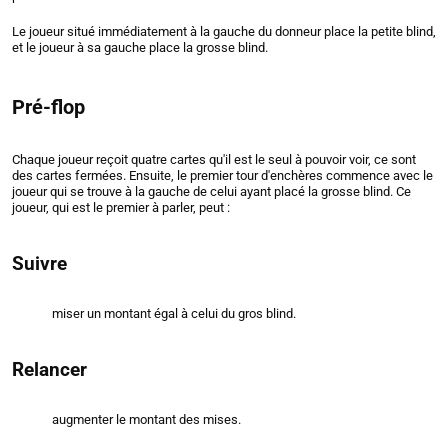
Poker gratuit
Le joueur situé immédiatement à la gauche du donneur place la petite blind,
et le joueur à sa gauche place la grosse blind.
Structure de blind et de rake
Pré-flop
Chaque joueur reçoit quatre cartes qu'il est le seul à pouvoir voir, ce sont
des cartes fermées. Ensuite, le premier tour d'enchères commence avec le
joueur qui se trouve à la gauche de celui ayant placé la grosse blind. Ce
joueur, qui est le premier à parler, peut :
Suivre
miser un montant égal à celui du gros blind.
Relancer
augmenter le montant des mises.