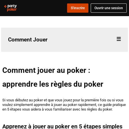
S'inscrire
Ouvrir une session
Comment Jouer
Règles poker
Comment jouer au poker :
Classement des mains au poker
apprendre les règles du poker
Règles du texas holdem
Si vous débutez au poker et que vous jouez pour la première fois ou si vous
voulez simplement apprendre à jouer au poker rapidement, ce guide pratique
Jeux de poker
en 5 étapes vous aidera à vous familiariser avec les règles du poker.
Stratégie poker
Apprenez à jouer au poker en 5 étapes simples