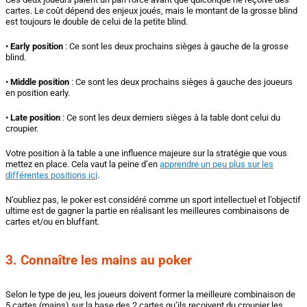
cartes. Le coût dépend des enjeux joués, mais le montant de la grosse blind
est toujours le double de celui de la petite blind.
•
Early position
: Ce sont les deux prochains sièges à gauche de la grosse
blind.
•
Middle position
: Ce sont les deux prochains sièges à gauche des joueurs
en position early.
•
Late position
: Ce sont les deux derniers sièges à la table dont celui du
croupier.
Votre position à la table a une influence majeure sur la stratégie que vous
mettez en place. Cela vaut la peine d’en
apprendre un peu plus sur les
différentes positions ici
.
N’oubliez pas, le poker est considéré comme un sport intellectuel et l’objectif
ultime est de gagner la partie en réalisant les meilleures combinaisons de
cartes et/ou en bluffant.
3.
Connaître les mains au poker
Selon le type de jeu, les joueurs doivent former la meilleure combinaison de
5 cartes (mains) sur la base des 2 cartes qu’ils reçoivent du croupier les