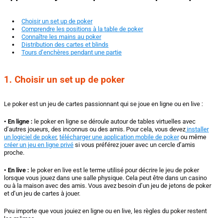
Coach de poker
Choisir un set up de poker
Comprendre les positions à la table de poker
Glossaire du poker
Connaître les mains au poker
Distribution des cartes et blinds
Tours d’enchères pendant une partie
Blackjack
1.
Choisir un set up de poker
Poker gratuit
Le poker est un jeu de cartes passionnant qui se joue en ligne ou en live :
Structure de blind et de rake
• En ligne :
le poker en ligne se déroule autour de tables virtuelles avec
d’autres joueurs, des inconnus ou des amis. Pour cela, vous devez
installer
un logiciel de poker
,
télécharger une application mobile de poker
ou même
créer un jeu en ligne privé
si vous préférez jouer avec un cercle d’amis
proche.
• En live :
le poker en live est le terme utilisé pour décrire le jeu de poker
lorsque vous jouez dans une salle physique. Cela peut être dans un casino
ou à la maison avec des amis. Vous avez besoin d’un jeu de jetons de poker
et d’un jeu de cartes à jouer.
Peu importe que vous jouiez en ligne ou en live, les règles du poker restent