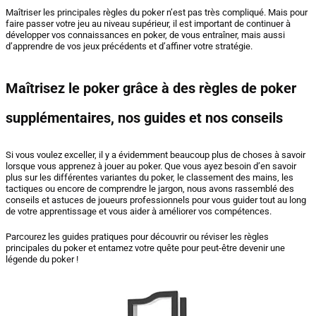
Maîtriser les principales règles du poker n’est pas très compliqué. Mais pour
faire passer votre jeu au niveau supérieur, il est important de continuer à
développer vos connaissances en poker, de vous entraîner, mais aussi
d’apprendre de vos jeux précédents et d’affiner votre stratégie.
Maîtrisez le poker grâce à des règles de poker
supplémentaires, nos guides et nos conseils
Si vous voulez exceller, il y a évidemment beaucoup plus de choses à savoir
lorsque vous apprenez à jouer au poker. Que vous ayez besoin d’en savoir
plus sur les différentes variantes du poker, le classement des mains, les
tactiques ou encore de comprendre le jargon, nous avons rassemblé des
conseils et astuces de joueurs professionnels pour vous guider tout au long
de votre apprentissage et vous aider à améliorer vos compétences.
Parcourez les guides pratiques pour découvrir ou réviser les règles
principales du poker et entamez votre quête pour peut-être devenir une
légende du poker !