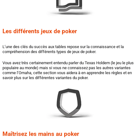
Les différents jeux de poker
L’une des clés du succès aux tables repose sur la connaissance et la
compréhension des différents types de jeux de poker.
Vous avez très certainement entendu parler du Texas Holdem (le jeu le plus
populaire au monde) mais si vous ne connaissez pas les autres variantes
comme l’Omaha, cette section vous aidera à en apprendre les règles et en
savoir plus sur les différentes variantes du poker.
Maîtrisez les mains au poker