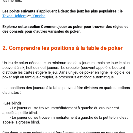
les mêmes.
Les points suivants s’appliquent à deux des jeux les plus populaires : le
Texas Holdem
et
l’Omaha
.
Explorez cette section Comment jouer au poker pour trouver des règles et
des conseils pour d’autres variantes du poker.
2.
Comprendre les positions à la table de poker
Un jeu de poker nécessite un minimum de deux joueurs, mais se joue le plus
souvent à six, huit ou neuf joueurs. Le croupier (souvent appelé le bouton)
distribue les cartes et gère le jeu. Dans un jeu de poker en ligne, le logiciel de
poker agit en tant que croupier, le processus est donc automatique.
Les positions des joueurs à la table peuvent être divisées en quatre sections
distinctes :
•
Les blinds
:
◦
Le joueur qui se trouve immédiatement à gauche du croupier est
appelé la petite blind.
◦
Le joueur qui se trouve immédiatement à gauche de la petite blind est
appelé la grosse blind.
Ces deux joueurs paient un pari forcé avant que quiconque ne reçoive des