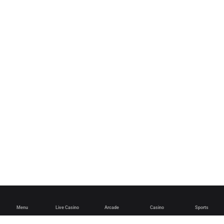
Menu
Live Casino
Arcade
Casino
Sports