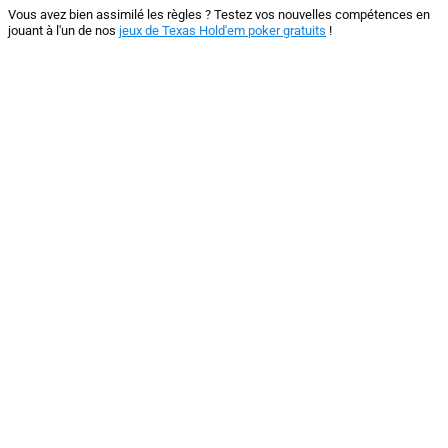
Vous avez bien assimilé les règles ? Testez vos nouvelles compétences en
jouant à l'un de nos
jeux de Texas Hold'em poker gratuits
!