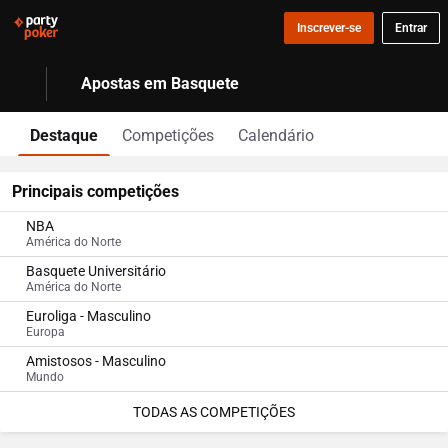
Inscrever-se
Entrar
Apostas em Basquete
Destaque
Competições
Calendário
Principais competições
NBA
América do Norte
Basquete Universitário
América do Norte
Euroliga - Masculino
Europa
Amistosos - Masculino
Mundo
TODAS AS COMPETIÇÕES