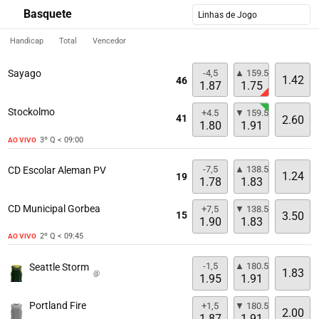
Basquete
Linhas de Jogo
Handicap
Total
Vencedor
-4,5
▲ 159.5
Sayago
1.42
46
1.87
1.75
Stockolmo
+4.5
▼ 159.5
41
2.60
1.80
1.91
3º Q < 09:00
AO VIVO
-7,5
▲ 138.5
CD Escolar Aleman PV
1.24
19
1.78
1.83
CD Municipal Gorbea
+7,5
▼ 138.5
15
3.50
1.90
1.83
2º Q < 09:45
AO VIVO
-1,5
▲ 180.5
Seattle Storm
1.83
@
1.95
1.91
Portland Fire
+1,5
▼ 180.5
2.00
1.87
1.91