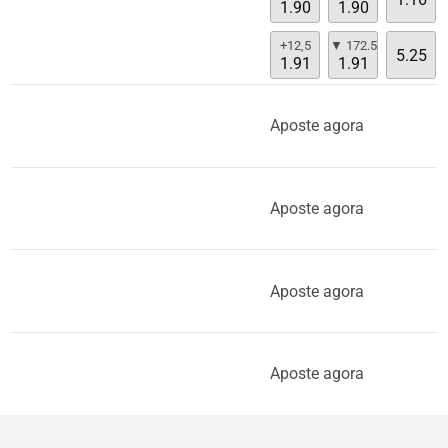
1.90
1.90
+12,5
▼ 172.5
5.25
1.91
1.91
Aposte agora
Aposte agora
Aposte agora
Aposte agora