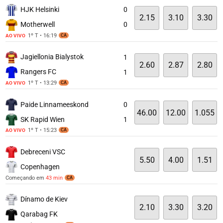
HJK Helsinki
0
2.15
3.10
3.30
Motherwell
0
1º T • 16:19
AO VIVO
CA
Jagiellonia Bialystok
1
2.60
2.87
2.80
Rangers FC
1
1º T • 13:29
AO VIVO
CA
Paide Linnameeskond
0
46.00
12.00
1.055
SK Rapid Wien
1
1º T • 15:23
AO VIVO
CA
Debreceni VSC
5.50
4.00
1.51
Copenhagen
Começando em
43 min
CA
Dínamo de Kiev
2.10
3.30
3.20
Qarabag FK