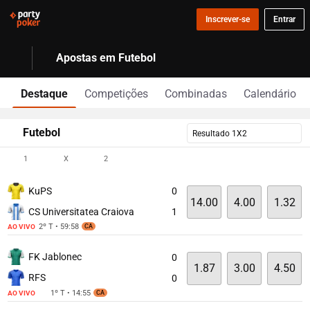
Inscrever-se
Entrar
Apostas em Futebol
Destaque
Competições
Combinadas
Calendário
Futebol
Resultado 1X2
1
X
2
KuPS
0
14.00
4.00
1.32
CS Universitatea Craiova
1
2º T • 59:58
AO VIVO
CA
FK Jablonec
0
1.87
3.00
4.50
RFS
0
1º T • 14:55
AO VIVO
CA