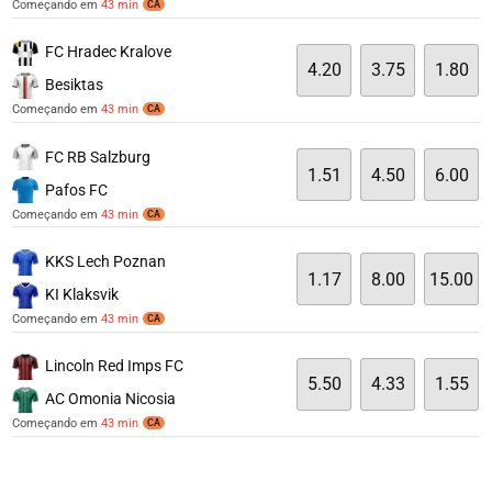
Começando em
43 min
CA
FC Hradec Kralove
4.20
3.75
1.80
Besiktas
Começando em
43 min
CA
FC RB Salzburg
1.51
4.50
6.00
Pafos FC
Começando em
43 min
CA
KKS Lech Poznan
1.17
8.00
15.00
KI Klaksvik
Começando em
43 min
CA
Lincoln Red Imps FC
5.50
4.33
1.55
AC Omonia Nicosia
Começando em
43 min
CA