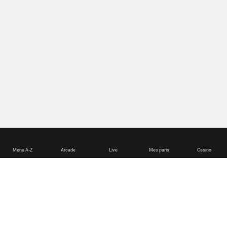
Menu A-Z
Arcade
Live
Mes paris
Casino