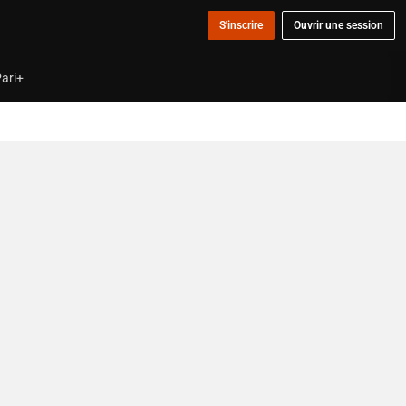
S'inscrire
Ouvrir une session
Pari+
Media
Choisissez une compétition
Choisissez
dans la liste
des
compétitions
en live pour
afficher le
media.