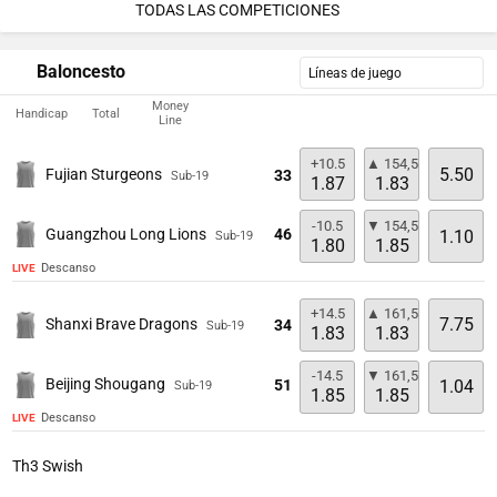
TODAS LAS COMPETICIONES
Baloncesto
Líneas de juego
Money
Handicap
Total
Line
+10.5
▲ 154,5
5.50
Fujian Sturgeons
33
Sub-19
1.87
1.83
-10.5
▼ 154,5
Guangzhou Long Lions
46
1.10
Sub-19
1.80
1.85
Descanso
LIVE
+14.5
▲ 161,5
7.75
Shanxi Brave Dragons
34
Sub-19
1.83
1.83
-14.5
▼ 161,5
Beijing Shougang
51
1.04
Sub-19
1.85
1.85
Descanso
LIVE
Th3 Swish