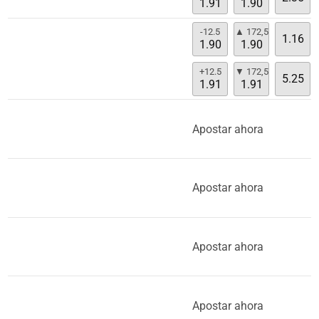
1.91
1.90
-12.5
▲ 172,5
1.16
1.90
1.90
+12.5
▼ 172,5
5.25
1.91
1.91
Apostar ahora
Apostar ahora
Apostar ahora
Apostar ahora