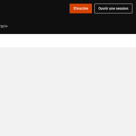
S'inscrire
Ouvrir une session
Pari+
Media
Choisissez une compétition
Choisissez
dans la liste
des
compétitions
en live pour
afficher le
media.