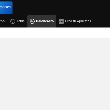
eportes
tbol
Tenis
Baloncesto
Crea tu Apuesta+
Baloncesto
Competiciones
Australia
Big V (F)
Total
Money Line
ra