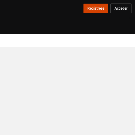
Regístrese
Acceder
Medios
Selecciona un evento...
Elige
de la
lista de
eventos para
ver los medios
de
comunicación.
Talón de
Mis