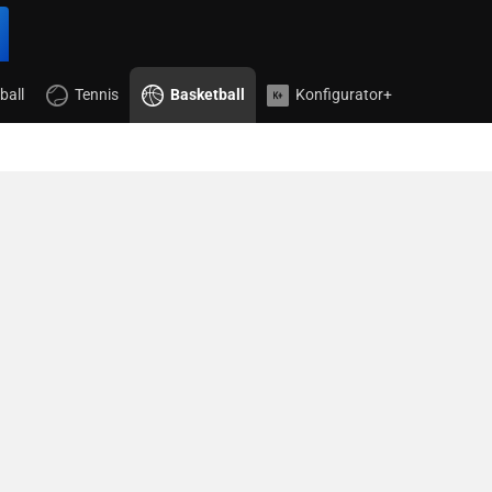
ball
Tennis
Basketball
Konfigurator+
tten
Wettbewerbe
Australien
Big V Frauen
Gesamt
Siegwette
n