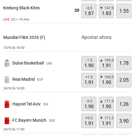
Keelung Black Kites
-3,5
▼ 147,5
20
1.55
1.87
1.83
Q2 < 10 min.
LIVE
Apostar ahora
Mundial FIBA 2026 (F)
13/9/26 18:00
-1.5
▲ 169,5
1.78
Dubai Basketball
UAE
1.90
1.91
+1.5
▼ 169,5
Real Madrid
2.05
ESP
1.91
1.90
24/9/26 16:00
-9.5
▲ 171,5
1.26
Hapoel Tel-Aviv
ISR
1.90
1.90
+9.5
▼ 171,5
FC Bayern Munich
3.90
GER
1.91
1.91
24/9/26 17:00