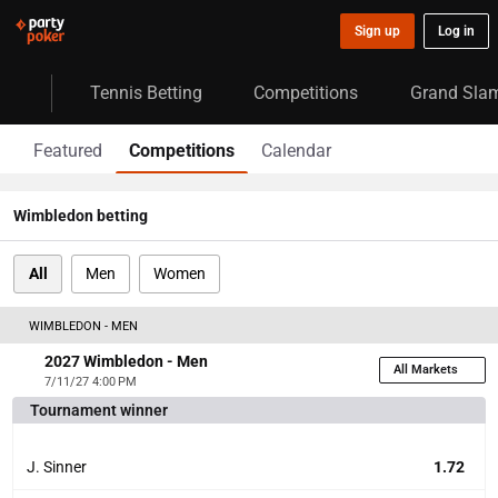
Sign up
Log in
Tennis Betting
Competitions
Grand Sla
Featured
Competitions
Calendar
Wimbledon betting
All
Men
Women
WIMBLEDON - MEN
2027 Wimbledon - Men
All Markets
7/11/27 4:00 PM
Tournament winner
J. Sinner
1.72