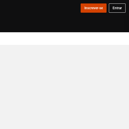
Inscrever-se
Entrar
Assista
Selecione um evento...
Selecione
na lista de
eventos ao
vivo para
visualizar os
meios de
transmissão.