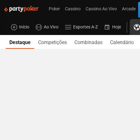
Poker
Cassino
Cassino Ao Vivo
Arcade
Início
Ao Vivo
Esportes A-Z
Hoje
Destaque
Competições
Combinadas
Calendário
Todos os países
B
32
r
a
E
s
41
u
i
r
l
A
o
19
m
p
é
a
I
ri
113
n
c
g
a
E
l
d
11
s
a
o
p
t
S