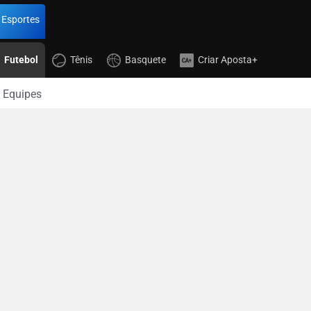
Esportes
Futebol
Tênis
Basquete
Criar Aposta+
Equipes