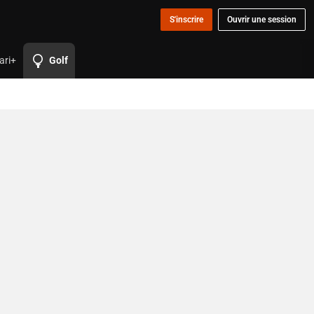
S'inscrire
Ouvrir une session
ari+
Golf
Media
Choisissez une compétition
Choisissez
dans la liste
des
compétitions
en live pour
afficher le
media.