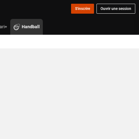
S'inscrire
Ouvrir une session
ari+
Handball
Media
Choisissez une compétition
Choisissez
dans la liste
des
compétitions
en live pour
afficher le
media.