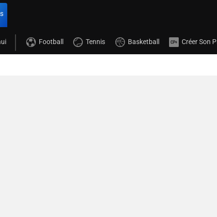
ts
hui
Football
Tennis
Basketball
Créer Son P
90