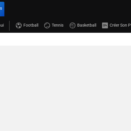
ts
hui
Football
Tennis
Basketball
Créer Son P