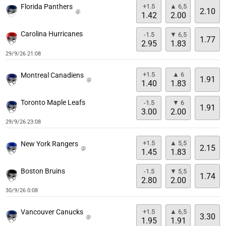
+1.5
▲ 6,5
Florida Panthers
2.10
@
1.42
2.00
Carolina Hurricanes
-1.5
▼ 6,5
1.77
2.95
1.83
29/9/26 21:08
+1.5
▲ 6
Montreal Canadiens
1.91
@
1.40
1.83
Toronto Maple Leafs
-1.5
▼ 6
1.91
3.00
2.00
29/9/26 23:08
+1.5
▲ 5,5
New York Rangers
2.15
@
1.45
1.83
Boston Bruins
-1.5
▼ 5,5
1.74
2.80
2.00
30/9/26 0:08
+1.5
▲ 6,5
Vancouver Canucks
3.30
@
1.95
1.91