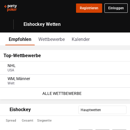
Registrieren
Einloggen
Eishockey Wetten
Empfohlen
Wettbewerbe
Kalender
Top-Wettbewerbe
NHL
USA
WM, Männer
Welt
ALLE WETTBEWERBE
Eishockey
Hauptwetten
Spread
Gesamt
Siegwette