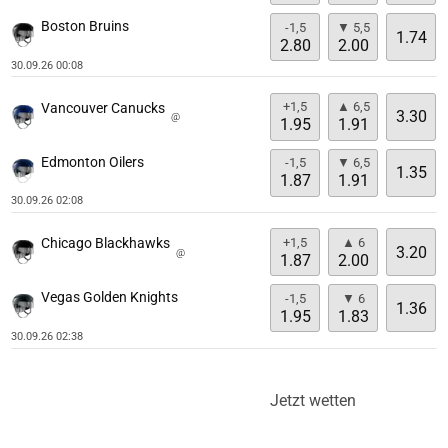
Boston Bruins
-1,5
▼ 5,5
1.74
2.80
2.00
30.09.26 00:08
+1,5
▲ 6,5
Vancouver Canucks
3.30
@
1.95
1.91
Edmonton Oilers
-1,5
▼ 6,5
1.35
1.87
1.91
30.09.26 02:08
+1,5
▲ 6
Chicago Blackhawks
3.20
@
1.87
2.00
Vegas Golden Knights
-1,5
▼ 6
1.36
1.95
1.83
30.09.26 02:38
Jetzt wetten