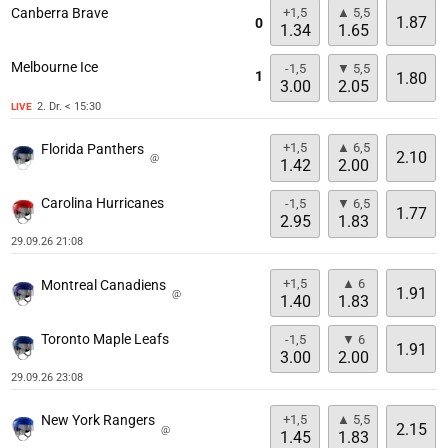
+1,5
▲ 5,5
Canberra Brave
1.87
0
1.34
1.65
Melbourne Ice
-1,5
▼ 5,5
1
1.80
3.00
2.05
2. Dr. < 15:30
LIVE
+1,5
▲ 6,5
Florida Panthers
2.10
@
1.42
2.00
Carolina Hurricanes
-1,5
▼ 6,5
1.77
2.95
1.83
29.09.26 21:08
+1,5
▲ 6
Montreal Canadiens
1.91
@
1.40
1.83
Toronto Maple Leafs
-1,5
▼ 6
1.91
3.00
2.00
29.09.26 23:08
+1,5
▲ 5,5
New York Rangers
2.15
@
1.45
1.83