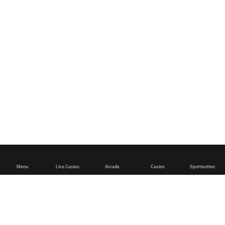
Menu
Live Casino
Arcade
Casino
Sportwetten
English
Deutsch
Español
Français
Português (Brasil)