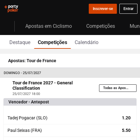
Inscrever-se
Entrar
Apostas em Ciclismo
Competições
Mun
Destaque
Competições
Calendário
Apostas: Tour de France
DOMINGO - 25/07/2027
Tour de France 2027 - General
Classification
Todas as Apostas
25/07/2027 18:00
Vencedor - Antepost
Tadej Pogacar (SLO)
1.20
Paul Seixas (FRA)
5.50