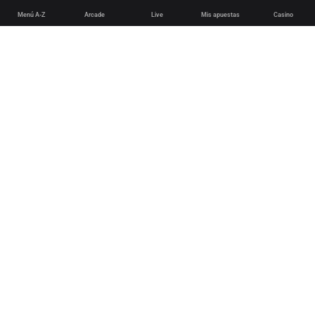
Menú A-Z
Arcade
Live
Mis apuestas
Casino
English
Deutsch
Español
Français
Português (Brasil)
Disposiciones Generales
Poker más seguro
Juego justo y seguridad