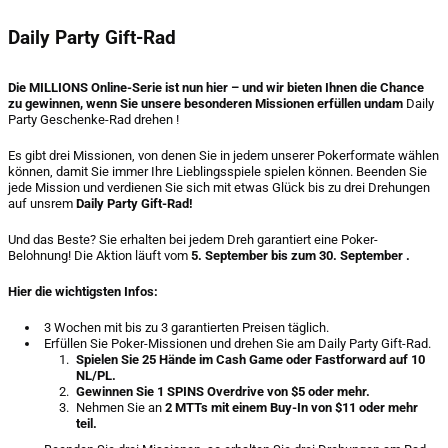
Welcome Bonus
Daily Party Gift-Rad
Fastforward Happy Hours
Die MILLIONS Online-Serie ist nun hier – und wir bieten Ihnen die Chance
zu gewinnen, wenn Sie unsere besonderen Missionen erfüllen undam
Daily
Party Geschenke-Rad drehen !
25th Anniversary Wheel
Es gibt drei Missionen, von denen Sie in jedem unserer Pokerformate wählen
können, damit Sie immer Ihre Lieblingsspiele spielen können. Beenden Sie
jede Mission und verdienen Sie sich mit etwas Glück bis zu drei Drehungen
Party Cases
auf unsrem
Daily Party Gift-Rad!
Und das Beste? Sie erhalten bei jedem Dreh garantiert eine Poker-
Sunday Party Challenge
Belohnung! Die Aktion läuft vom
5. September bis zum 30. September .
Hier die wichtigsten Infos:
Cash Games & Fast Forward Diamond Club Challenge
3 Wochen mit bis zu 3 garantierten Preisen täglich.
Erfüllen Sie Poker-Missionen und drehen Sie am Daily Party Gift-Rad.
Spins Diamond Club Challenge
Spielen Sie 25 Hände im Cash Game oder Fastforward auf 10
NL/PL.
Gewinnen Sie 1 SPINS Overdrive von $5 oder mehr.
SPINS Overdrive Leaderboards
Nehmen Sie an
2 MTTs mit einem Buy-In von $11 oder mehr
teil.