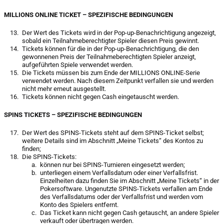
MILLIONS ONLINE TICKET – SPEZIFISCHE BEDINGUNGEN
Der Wert des Tickets wird in der Pop-up-Benachrichtigung angezeigt,
sobald ein Teilnahmeberechtigter Spieler diesen Preis gewinnt.
Tickets können für die in der Pop-up-Benachrichtigung, die den
gewonnenen Preis der Teilnahmeberechtigten Spieler anzeigt,
aufgeführten Spiele verwendet werden.
Die Tickets müssen bis zum Ende der MILLIONS ONLINE-Serie
verwendet werden. Nach diesem Zeitpunkt verfallen sie und werden
nicht mehr erneut ausgestellt.
Tickets können nicht gegen Cash eingetauscht werden.
SPINS TICKETS – SPEZIFISCHE BEDINGUNGEN
Der Wert des SPINS-Tickets steht auf dem SPINS-Ticket selbst;
weitere Details sind im Abschnitt „Meine Tickets“ des Kontos zu
finden;
Die SPINS-Tickets:
können nur bei SPINS-Turnieren eingesetzt werden;
unterliegen einem Verfallsdatum oder einer Verfallsfrist.
Einzelheiten dazu finden Sie im Abschnitt „Meine Tickets“ in der
Pokersoftware. Ungenutzte SPINS-Tickets verfallen am Ende
des Verfallsdatums oder der Verfallsfrist und werden vom
Konto des Spielers entfernt.
Das Ticket kann nicht gegen Cash getauscht, an andere Spieler
verkauft oder übertragen werden.