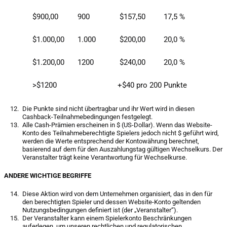
$900,00
900
$157,50
17,5 %
$1.000,00
1.000
$200,00
20,0 %
$1.200,00
1200
$240,00
20,0 %
>$1200
+$40 pro 200 Punkte
Die Punkte sind nicht übertragbar und ihr Wert wird in diesen
Cashback-Teilnahmebedingungen festgelegt.
Alle Cash-Prämien erscheinen in $ (US-Dollar). Wenn das Website-
Konto des Teilnahmeberechtigte Spielers jedoch nicht $ geführt wird,
werden die Werte entsprechend der Kontowährung berechnet,
basierend auf dem für den Auszahlungstag gültigen Wechselkurs. Der
Veranstalter trägt keine Verantwortung für Wechselkurse.
ANDERE WICHTIGE BEGRIFFE
Diese Aktion wird von dem Unternehmen organisiert, das in den für
den berechtigten Spieler und dessen Website-Konto geltenden
Nutzungsbedingungen definiert ist (der „Veranstalter“).
Der Veranstalter kann einem Spielerkonto Beschränkungen
auferlegen, um unseren rechtlichen und regulatorischen