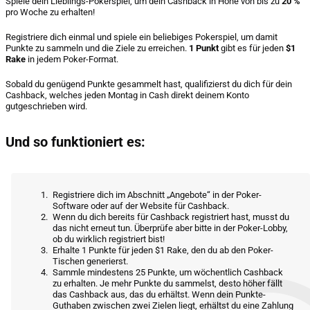
Spiele dein Lieblings-Pokerspiel, um dein Cashback in Höhe von bis zu
20 %
pro Woche zu erhalten!
Registriere dich einmal und spiele ein beliebiges Pokerspiel, um damit
Punkte zu sammeln und die Ziele zu erreichen.
1 Punkt
gibt es für jeden
$1
Rake
in jedem Poker-Format.
Sobald du genügend Punkte gesammelt hast, qualifizierst du dich für dein
Cashback, welches jeden Montag in Cash direkt deinem Konto
gutgeschrieben wird.
Und so funktioniert es:
Registriere dich im Abschnitt „Angebote“ in der Poker-
Software oder auf der Website für Cashback.
Wenn du dich bereits für Cashback registriert hast, musst du
das nicht erneut tun. Überprüfe aber bitte in der Poker-Lobby,
ob du wirklich registriert bist!
Erhalte 1 Punkte für jeden $1 Rake, den du ab den Poker-
Tischen generierst.
Sammle mindestens 25 Punkte, um wöchentlich Cashback
zu erhalten. Je mehr Punkte du sammelst, desto höher fällt
das Cashback aus, das du erhältst. Wenn dein Punkte-
Guthaben zwischen zwei Zielen liegt, erhältst du eine Zahlung