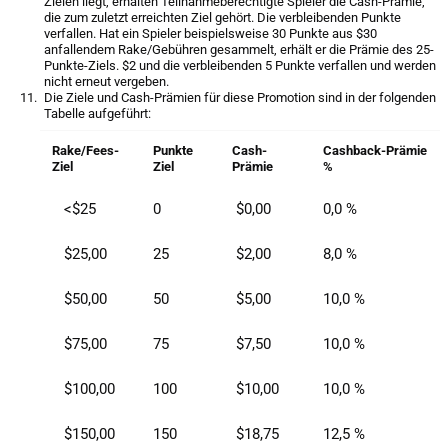
Zielen liegt, erhalten Teilnahmeberechtigte Spieler die Cash-Prämie,
die zum zuletzt erreichten Ziel gehört. Die verbleibenden Punkte
verfallen. Hat ein Spieler beispielsweise 30 Punkte aus $30
anfallendem Rake/Gebühren gesammelt, erhält er die Prämie des 25-
Punkte-Ziels. $2 und die verbleibenden 5 Punkte verfallen und werden
nicht erneut vergeben.
Die Ziele und Cash-Prämien für diese Promotion sind in der folgenden
Tabelle aufgeführt:
Rake/Fees-
Punkte
Cash-
Cashback-Prämie
Ziel
Ziel
Prämie
%
<$25
0
$0,00
0,0 %
$25,00
25
$2,00
8,0 %
$50,00
50
$5,00
10,0 %
$75,00
75
$7,50
10,0 %
$100,00
100
$10,00
10,0 %
$150,00
150
$18,75
12,5 %