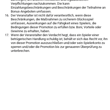
Verpflichtungen nachzukommen. Die kann
Einzahlungsbeschränkungen und Beschränkungen der Teilnahme an
Bonus-Angeboten umfassen.
Der Veranstalter ist nicht dafür verantwortlich, wenn diese
Beschränkungen, die Maßnahmen zu sicherem Glücksspiel
umfassen, Auswirkungen auf die Fähigkeit eines Spielers, die
Bedingungen dieser Promotion zu erfüllen bzw. Boni, Vorteile oder
Gewinne zu erhalten, haben.
Wenn der Veranstalter den Verdacht hegt, dass ein Spieler einer
betrügerischen Handlung schuldig ist, behält er sich das Recht vor, ihn
von dieser Promotion auszuschließen und/oder sein Spielerkonto zu
sperren und/oder die Promotion bis zur genaueren Überprüfung zu
unterbrechen.