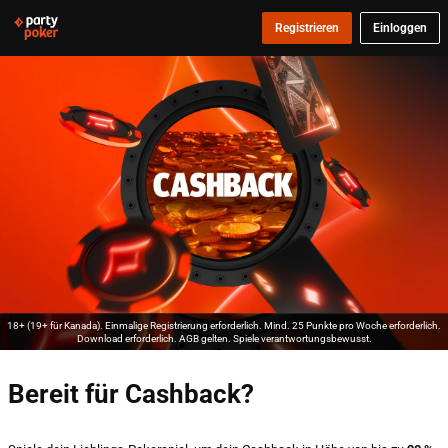
Registrieren
Einloggen
18+ (19+ für Kanada). Einmalige Registrierung erforderlich. Mind. 25 Punkte pro Woche erforderlich.
Download erforderlich. AGB gelten. Spiele verantwortungsbewusst.
Bereit für Cashback?