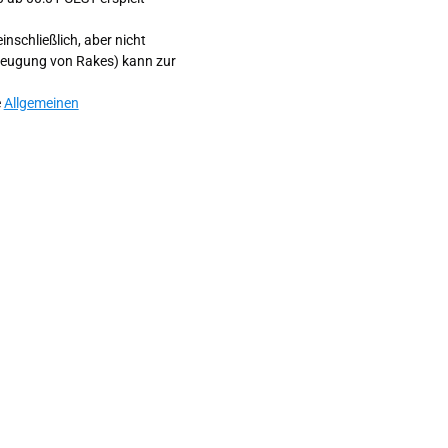
nschließlich, aber nicht
zeugung von Rakes) kann zur
e
Allgemeinen