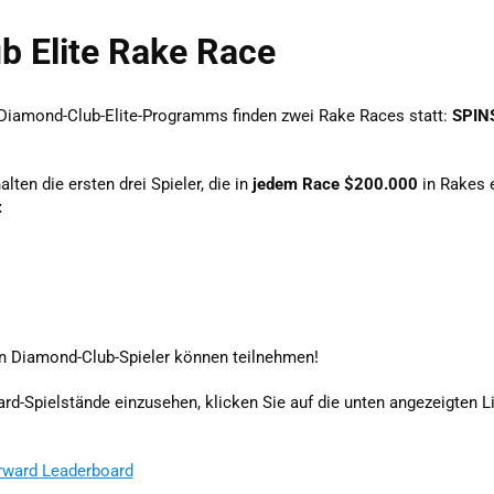
b Elite Rake Race
 Diamond-Club-Elite-Programms finden zwei Rake Races statt:
SPIN
lten die ersten drei Spieler, die in
jedem Race $200.000
in Rakes e
:
n Diamond-Club-Spieler können teilnehmen!
rd-Spielstände einzusehen, klicken Sie auf die unten angezeigten L
rward Leaderboard