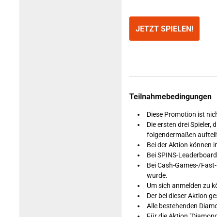
JETZT SPIELEN!
Teilnahmebedingungen
Diese Promotion ist ni
Die ersten drei Spieler,
folgendermaßen aufteil
Bei der Aktion können 
Bei SPINS-Leaderboards
Bei Cash-Games-/Fast-
wurde.
Um sich anmelden zu kö
Der bei dieser Aktion 
Alle bestehenden Diamo
Für die Aktion "Diamond