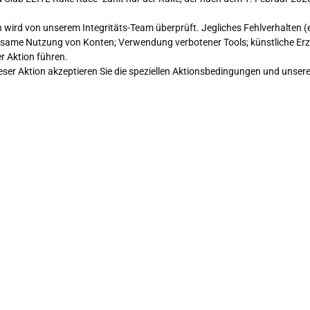
n wird von unserem Integritäts-Team überprüft. Jegliches Fehlverhalten (ei
nsame Nutzung von Konten; Verwendung verbotener Tools; künstliche Er
er Aktion führen.
eser Aktion akzeptieren Sie die speziellen Aktionsbedingungen und unser
.