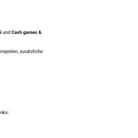
S
und
Cash games &
rspielen, zusätzliche
inks: