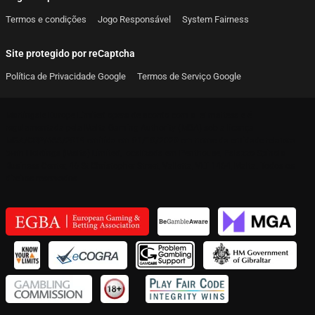
Termos e condições
Jogo Responsável
System Fairness
Site protegido por reCaptcha
Política de Privacidade Google
Termos de Serviço Google
Martingale Europe Limited opera de acordo com a lei maltesa e é
regulamentada pela Malta Gaming Authority (MGA) sob a licença
MGA/CRP/688/2019 emitida em 01/10/2020 em nome da entidade relatora
bwin Holdings (Malta) Limited, localizada em Penthouse, Palazzo Spinola
Business Center, 46 St Christopher Street, Valletta, VLT 1464, Malta. Todos os
direitos reservados.