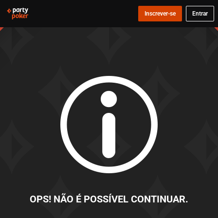
Inscrever-se
Entrar
OPS! NÃO É POSSÍVEL CONTINUAR.