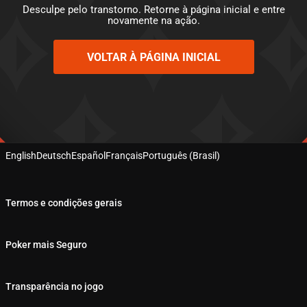
Desculpe pelo transtorno. Retorne à página inicial e entre
novamente na ação.
VOLTAR À PÁGINA INICIAL
English
Deutsch
Español
Français
Português (Brasil)
Termos e condições gerais
Poker mais Seguro
Transparência no jogo