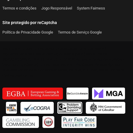
Termos e condições
Jogo Responsável
System Fairness
Site protegido por reCaptcha
Política de Privacidade Google
Termos de Serviço Google
Martingale Europe Limited opera de acordo com a lei maltesa e é
regulamentada pela Malta Gaming Authority (MGA) sob a licença
MGA/CRP/688/2019 emitida em 01/10/2020 em nome da entidade relatora
bwin Holdings (Malta) Limited, localizada em Penthouse, Palazzo Spinola
Business Center, 46 St Christopher Street, Valletta, VLT 1464, Malta. Todos os
direitos reservados.