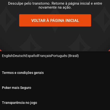
Desculpe pelo transtorno. Retorne à página inicial e entre
novamente na ação.
VOLTAR À PÁGINA INICIAL
English
Deutsch
Español
Français
Português (Brasil)
Termos e condições gerais
Poker mais Seguro
Transparência no jogo