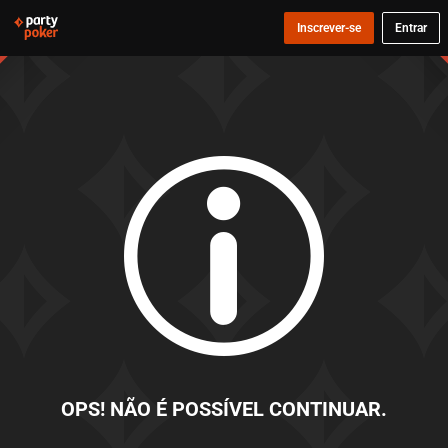
Inscrever-se
Entrar
OPS! NÃO É POSSÍVEL CONTINUAR.