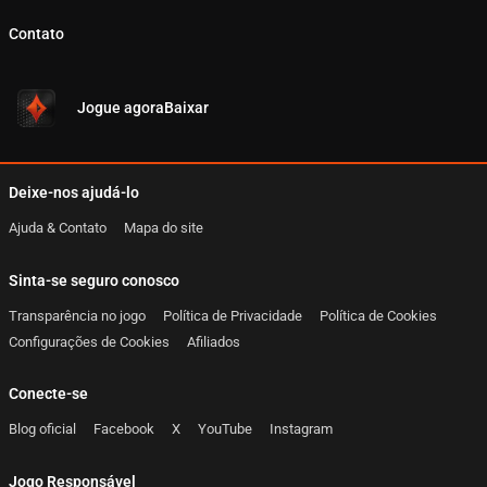
Contato
Jogue agora
Baixar
Deixe-nos ajudá-lo
Ajuda & Contato
Mapa do site
Sinta-se seguro conosco
Transparência no jogo
Política de Privacidade
Política de Cookies
Configurações de Cookies
Afiliados
Conecte-se
Blog oficial
Facebook
X
YouTube
Instagram
Jogo Responsável