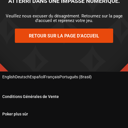
ATTERRI DANS UNE IMPASSE NUMÉRIQUE.
Veuillez nous excuser du désagrément. Retournez sur la page
d’accueil et reprenez votre jeu.
RETOUR SUR LA PAGE D’ACCUEIL
English
Deutsch
Español
Français
Português (Brasil)
Conditions Générales de Vente
Poker plus sûr