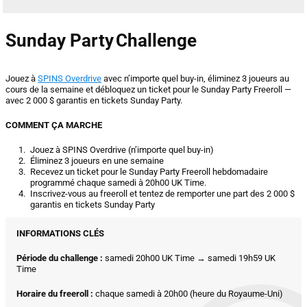
Welcome Bonus
Sunday Party Challenge
Jouez à
SPINS Overdrive
avec n’importe quel buy-in, éliminez 3 joueurs au
Fastforward Happy Hours
cours de la semaine et débloquez un ticket pour le Sunday Party Freeroll —
avec 2 000 $ garantis en tickets Sunday Party.
25th Anniversary Wheel
COMMENT ÇA MARCHE
Jouez à SPINS Overdrive (n’importe quel buy-in)
Party Cases
Éliminez 3 joueurs en une semaine
Recevez un ticket pour le Sunday Party Freeroll hebdomadaire
programmé chaque samedi à 20h00 UK Time.
Inscrivez-vous au freeroll et tentez de remporter une part des 2 000 $
Sunday Party Challenge
garantis en tickets Sunday Party
INFORMATIONS CLÉS
Cash Games & Fast Forward Diamond Club Challenge
Période du challenge :
samedi 20h00 UK Time → samedi 19h59 UK
Time
Spins Diamond Club Challenge
Horaire du freeroll :
chaque samedi à 20h00 (heure du Royaume-Uni)