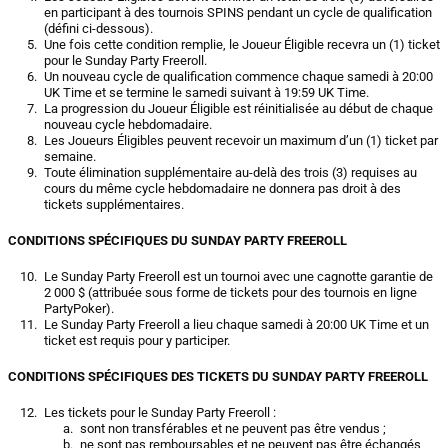
en participant à des tournois SPINS pendant un cycle de qualification
(défini ci-dessous).
Une fois cette condition remplie, le Joueur Éligible recevra un (1) ticket
pour le Sunday Party Freeroll.
Un nouveau cycle de qualification commence chaque samedi à 20:00
UK Time et se termine le samedi suivant à 19:59 UK Time.
La progression du Joueur Éligible est réinitialisée au début de chaque
nouveau cycle hebdomadaire.
Les Joueurs Éligibles peuvent recevoir un maximum d’un (1) ticket par
semaine.
Toute élimination supplémentaire au-delà des trois (3) requises au
cours du même cycle hebdomadaire ne donnera pas droit à des
tickets supplémentaires.
CONDITIONS SPÉCIFIQUES DU SUNDAY PARTY FREEROLL
Le Sunday Party Freeroll est un tournoi avec une cagnotte garantie de
2 000 $ (attribuée sous forme de tickets pour des tournois en ligne
PartyPoker).
Le Sunday Party Freeroll a lieu chaque samedi à 20:00 UK Time et un
ticket est requis pour y participer.
CONDITIONS SPÉCIFIQUES DES TICKETS DU SUNDAY PARTY FREEROLL
Les tickets pour le Sunday Party Freeroll :
sont non transférables et ne peuvent pas être vendus ;
ne sont pas remboursables et ne peuvent pas être échangés