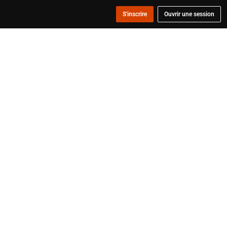
S'inscrire
Ouvrir une session