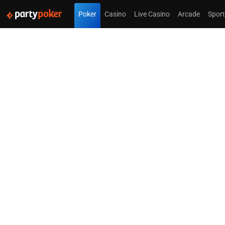
Poker
Casino
Live Casino
Arcade
Spor