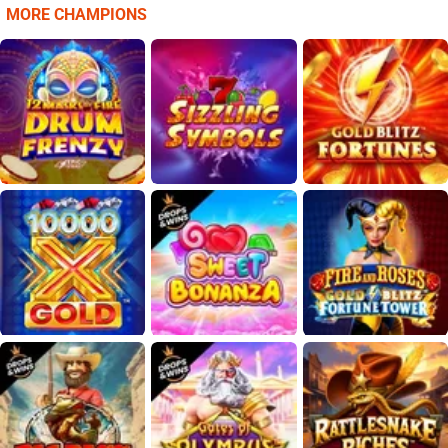
MORE CHAMPIONS