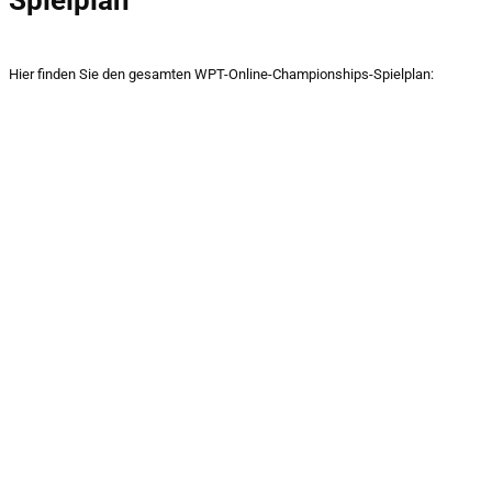
WPTWOC Player of the Championship
Hier finden Sie den gesamten WPT-Online-Championships-Spielplan: