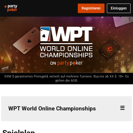
Registrieren
Einloggen
XXM $ garantiertes Preisgeld, verteilt auf mehrere Turniere. Buy-ins ab XX $. 18+. Es
gelten die AGB.
WPT World Online Championships
Übersicht
Spielplan