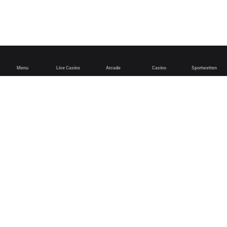
Menu
Live Casino
Arcade
Casino
Sportwetten
English
Deutsch
Español
Français
Português (Brasil)
Allgemeine Geschäftsbedingungen
Sichereres Poker
Spielfairness und Sicherheit