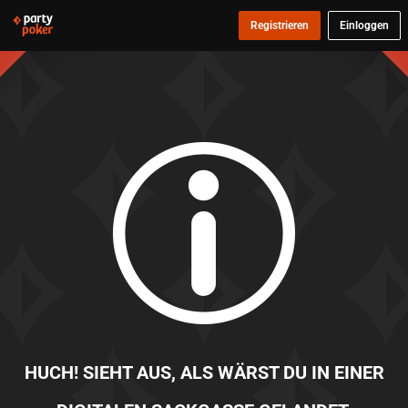
Registrieren
Einloggen
HUCH! SIEHT AUS, ALS WÄRST DU IN EINER