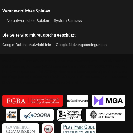
Verantwortliches Spielen
Verantwortliches Spielen
System Fairness
Die Seite wird mit reCaptcha geschützt
Google-Datenschutzrichtlinie
Google-Nutzungsbedingungen
Martingale Europe Limited handelt nach maltesischem Recht und wird von der
Malta Gaming Authority (MGA) unter der Lizenz MGA/CRP/688/2019 reguliert.
Die Lizenz wurde am 1.10.2020 im Namen der berichtspflichtigen Einheit bwin
Holdings (Malta) Limited, mit Sitz in Unit 6, St Business Centre, 120 The Strand,
Gzira, Malta, ausgestellt. Alle Rechte vorbehalten.