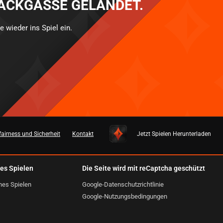
 SACKGASSE GELANDET.
 wieder ins Spiel ein.
fairness und Sicherheit
Kontakt
Jetzt Spielen
Herunterladen
es Spielen
Die Seite wird mit reCaptcha geschützt
hes Spielen
Google-Datenschutzrichtlinie
s
Google-Nutzungsbedingungen