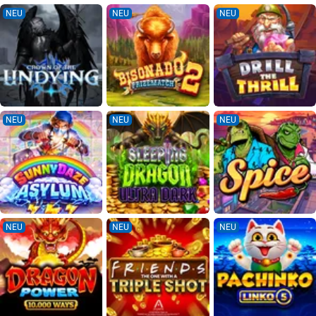
NEU
NEU
NEU
NEU
NEU
NEU
NEU
NEU
NEU