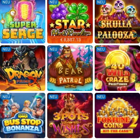
NEU
NEU
NEU
€ 8,887.13
NEU
NEU
NEU
NEU
NEU
NEU