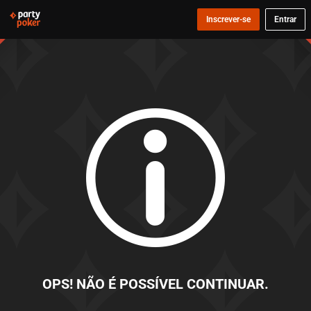
Inscrever-se
Entrar
OPS! NÃO É POSSÍVEL CONTINUAR.