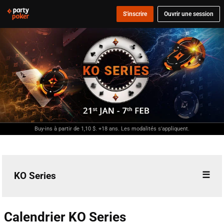
S'inscrire
Ouvrir une session
Buy-ins à partir de 1,10 $. +18 ans. Les modalités s'appliquent.
KO Series
Présentation
Calendrier KO Series