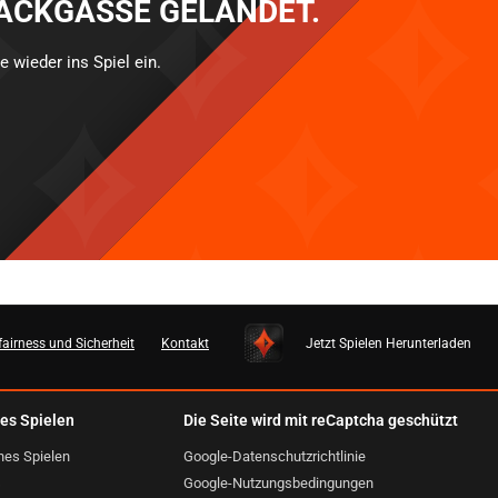
 SACKGASSE GELANDET.
 wieder ins Spiel ein.
fairness und Sicherheit
Kontakt
Jetzt Spielen
Herunterladen
es Spielen
Die Seite wird mit reCaptcha geschützt
hes Spielen
Google-Datenschutzrichtlinie
s
Google-Nutzungsbedingungen