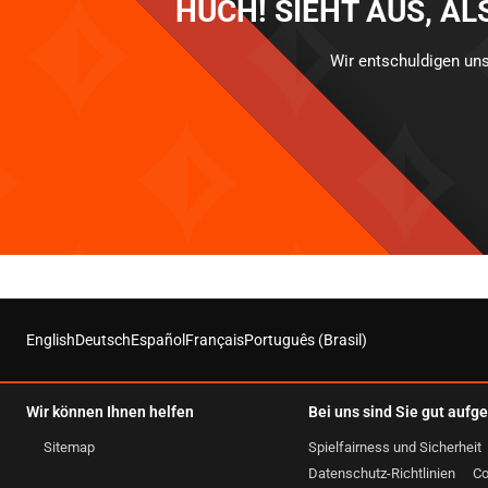
HUCH! SIEHT AUS, AL
Wir entschuldigen uns
English
Deutsch
Español
Français
Português (Brasil)
Wir können Ihnen helfen
Bei uns sind Sie gut auf
Sitemap
Spielfairness und Sicherheit
Datenschutz-Richtlinien
Co