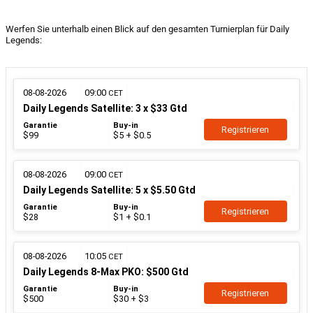
Spielplan
Werfen Sie unterhalb einen Blick auf den gesamten Turnierplan für Daily
Legends:
Super Daily Legends