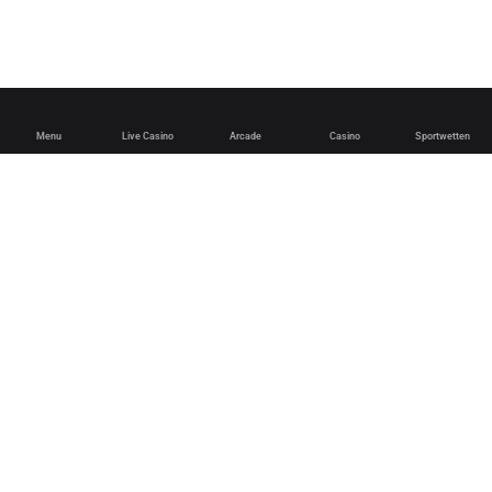
Menu
Live Casino
Arcade
Casino
Sportwetten
English
Deutsch
Español
Français
Português (Brasil)
Allgemeine Geschäftsbedingungen
Sichereres Poker
Spielfairness und Sicherheit